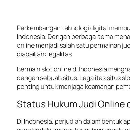
Perkembangan teknologi digital memb
Indonesia. Dengan berbagai tema menari
online menjadi salah satu permainan judi
diabaikan: legalitas.
Bermain slot online di Indonesia meng
dengan sebuah situs. Legalitas situs s
penting untuk menjaga keamanan pema
Status Hukum Judi Online d
Di Indonesia, perjudian dalam bentuk 
yang berlaku mengatur bahwa segala b