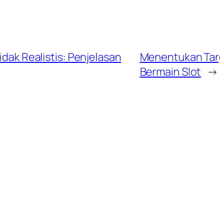
idak Realistis: Penjelasan
Menentukan Tar
Bermain Slot
→