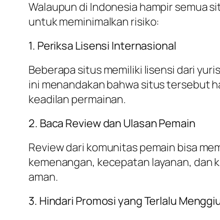
Walaupun di Indonesia hampir semua situ
untuk meminimalkan risiko:
1. Periksa Lisensi Internasional
Beberapa situs memiliki lisensi dari yur
ini menandakan bahwa situs tersebut h
keadilan permainan.
2. Baca Review dan Ulasan Pemain
Review dari komunitas pemain bisa m
kemenangan, kecepatan layanan, dan kua
aman.
3. Hindari Promosi yang Terlalu Menggi