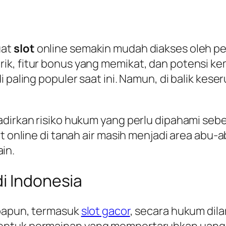
uat
slot
online semakin mudah diakses oleh pe
k, fitur bonus yang memikat, dan potensi kem
 paling populer saat ini. Namun, di balik keser
hadirkan risiko hukum yang perlu dipahami 
lot online di tanah air masih menjadi area ab
in.
i Indonesia
apapun, termasuk
slot gacor
, secara hukum di
entuk permainan yang mempertaruhkan uang a