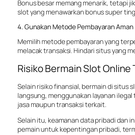
Bonus besar memang menarik, tetapi jik
slot yang menawarkan bonus super tinggi
4. Gunakan Metode Pembayaran Aman
Memilih metode pembayaran yang terper
melacak transaksi. Hindari situs yang 
Risiko Bermain Slot Online
Selain risiko finansial, bermain di situs
langsung, menggunakan layanan ilegal
jasa maupun transaksi terkait.
Selain itu, keamanan data pribadi dan i
pemain untuk kepentingan pribadi, ter