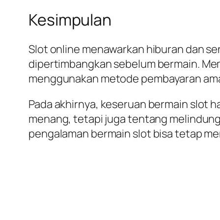
Kesimpulan
Slot online menawarkan hiburan dan sens
dipertimbangkan sebelum bermain. Mema
menggunakan metode pembayaran aman
Pada akhirnya, keseruan bermain slot 
menang, tetapi juga tentang melindungi 
pengalaman bermain slot bisa tetap m