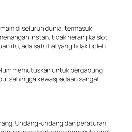
main di seluruh dunia, termasuk
enangan instan, tidak heran jika slot
uan itu, ada satu hal yang tidak boleh
sebelum memutuskan untuk bergabung
u-abu, sehingga kewaspadaan sangat
larang. Undang-undang dan peraturan
tau barang berharga termasuk ilegal.