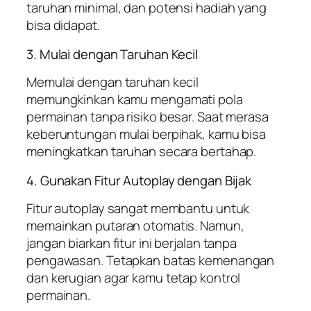
taruhan minimal, dan potensi hadiah yang
bisa didapat.
3. Mulai dengan Taruhan Kecil
Memulai dengan taruhan kecil
memungkinkan kamu mengamati pola
permainan tanpa risiko besar. Saat merasa
keberuntungan mulai berpihak, kamu bisa
meningkatkan taruhan secara bertahap.
4. Gunakan Fitur Autoplay dengan Bijak
Fitur autoplay sangat membantu untuk
memainkan putaran otomatis. Namun,
jangan biarkan fitur ini berjalan tanpa
pengawasan. Tetapkan batas kemenangan
dan kerugian agar kamu tetap kontrol
permainan.