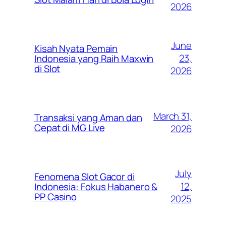
2026
June
Kisah Nyata Pemain
23,
Indonesia yang Raih Maxwin
di Slot
2026
March 31,
Transaksi yang Aman dan
Cepat di MG Live
2026
July
Fenomena Slot Gacor di
12,
Indonesia: Fokus Habanero &
PP Casino
2025