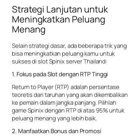
Strategi Lanjutan untuk
Meningkatkan Peluang
Menang
Selain strategi dasar, ada beberapa trik yang
bisa meningkatkan peluang kamu untuk
sukses di slot Spinix server Thailand:
1. Fokus pada Slot dengan RTP Tinggi
Return to Player (RTP) adalah persentase
teoretis dari taruhan yang akan dikembalikan
ke pemain dalam jangka panjang. Pilihlah
game Spinix dengan RTP di atas 95% untuk
peluang menang yang lebih baik.
2. Manfaatkan Bonus dan Promosi