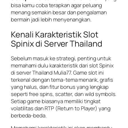
bisa kamu coba terapkan agar peluang
menang semakin besar dan pengalaman
bermain jadi lebih menyenangkan.
Kenali Karakteristik Slot
Spinix di Server Thailand
Sebelum masuk ke strategi, penting untuk
memahami dulu karakteristik dari slot Spinix
di server Thailand Mulia77. Game slot ini
terkenal dengan tema-tema menarik, grafis
yang halus, dan fitur bonus yang lengkap
seperti free spins, scatter, dan wild symbols.
Setiap game biasanya memiliki tingkat
volatilitas dan RTP (Return to Player) yang
berbeda-beda.
Memahami karakteristik ini akan membantu