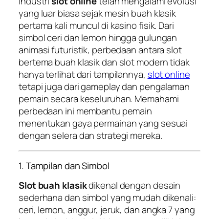
Industri
slot online
telah mengalami evolusi
yang luar biasa sejak mesin buah klasik
pertama kali muncul di kasino fisik. Dari
simbol ceri dan lemon hingga gulungan
animasi futuristik, perbedaan antara slot
bertema buah klasik dan slot modern tidak
hanya terlihat dari tampilannya,
slot online
tetapi juga dari gameplay dan pengalaman
pemain secara keseluruhan. Memahami
perbedaan ini membantu pemain
menentukan gaya permainan yang sesuai
dengan selera dan strategi mereka.
1. Tampilan dan Simbol
Slot buah klasik
dikenal dengan desain
sederhana dan simbol yang mudah dikenali:
ceri, lemon, anggur, jeruk, dan angka 7 yang