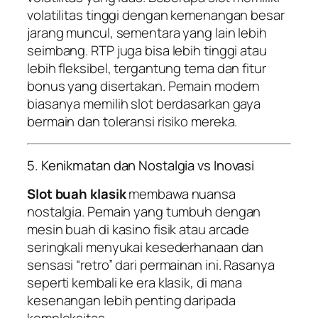
volatilitas tinggi dengan kemenangan besar
jarang muncul, sementara yang lain lebih
seimbang. RTP juga bisa lebih tinggi atau
lebih fleksibel, tergantung tema dan fitur
bonus yang disertakan. Pemain modern
biasanya memilih slot berdasarkan gaya
bermain dan toleransi risiko mereka.
5. Kenikmatan dan Nostalgia vs Inovasi
Slot buah klasik
membawa nuansa
nostalgia. Pemain yang tumbuh dengan
mesin buah di kasino fisik atau arcade
seringkali menyukai kesederhanaan dan
sensasi “retro” dari permainan ini. Rasanya
seperti kembali ke era klasik, di mana
kesenangan lebih penting daripada