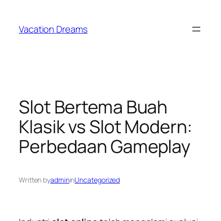
Skip
to
Vacation Dreams
content
Slot Bertema Buah
Klasik vs Slot Modern:
Perbedaan Gameplay
Written by
admin
in
Uncategorized