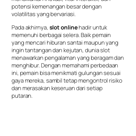
potensi kemenangan besar dengan
volatilitas yang bervariasi.
Pada akhirnya,
slot online
hadir untuk
memenuhi berbagai selera. Baik pemain
yang mencari hiburan santai maupun yang
ingin tantangan dan kejutan, dunia slot
menawarkan pengalaman yang beragam dan
menghibur. Dengan memahami perbedaan
ini, pemain bisa menikmati gulungan sesuai
gaya mereka, sambil tetap mengontrol risiko
dan merasakan keseruan dari setiap
putaran.