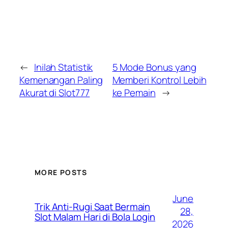
←
Inilah Statistik
5 Mode Bonus yang
Kemenangan Paling
Memberi Kontrol Lebih
Akurat di Slot777
ke Pemain
→
MORE POSTS
June
Trik Anti-Rugi Saat Bermain
28,
Slot Malam Hari di Bola Login
2026