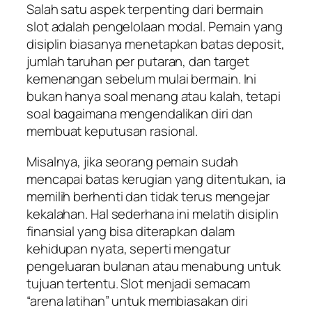
Salah satu aspek terpenting dari bermain
slot adalah pengelolaan modal. Pemain yang
disiplin biasanya menetapkan batas deposit,
jumlah taruhan per putaran, dan target
kemenangan sebelum mulai bermain. Ini
bukan hanya soal menang atau kalah, tetapi
soal bagaimana mengendalikan diri dan
membuat keputusan rasional.
Misalnya, jika seorang pemain sudah
mencapai batas kerugian yang ditentukan, ia
memilih berhenti dan tidak terus mengejar
kekalahan. Hal sederhana ini melatih disiplin
finansial yang bisa diterapkan dalam
kehidupan nyata, seperti mengatur
pengeluaran bulanan atau menabung untuk
tujuan tertentu. Slot menjadi semacam
“arena latihan” untuk membiasakan diri