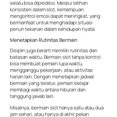
selalu bisa diprediksi. Melalui latihan
konsisten dalam slot, kemampuan
mengontrol emosi dapat meningkat, yang
bermanfaat untuk menghadapi situasi
penuh tekanan dalam kehidupan nyata.
Menetapkan Rutinitas Bermain
Disiplin juga berarti memiliki rutinitas dan
batasan waktu. Bermain slot tanpa kontrol
bisa membuat pemain lupa waktu,
mengganggu pekerjaan, atau aktivitas
harian lain. Dengan menetapkan jadwal
bermain yang teratur, pemain belajar
membagi waktu antara hiburan dan
tanggung jawab lain.
Misalnya, bermain slot hanya satu atau dua
jam sehari, atau hanya di akhir pekan