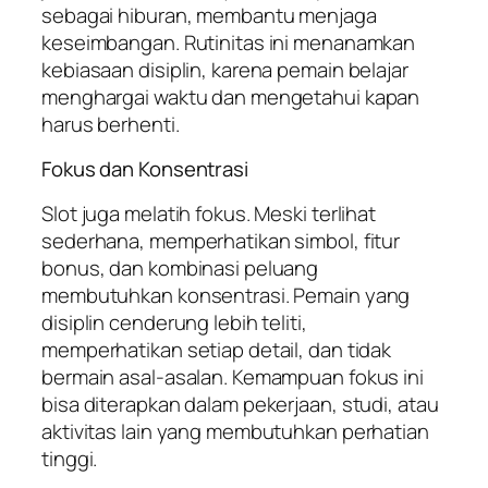
sebagai hiburan, membantu menjaga
keseimbangan. Rutinitas ini menanamkan
kebiasaan disiplin, karena pemain belajar
menghargai waktu dan mengetahui kapan
harus berhenti.
Fokus dan Konsentrasi
Slot juga melatih fokus. Meski terlihat
sederhana, memperhatikan simbol, fitur
bonus, dan kombinasi peluang
membutuhkan konsentrasi. Pemain yang
disiplin cenderung lebih teliti,
memperhatikan setiap detail, dan tidak
bermain asal-asalan. Kemampuan fokus ini
bisa diterapkan dalam pekerjaan, studi, atau
aktivitas lain yang membutuhkan perhatian
tinggi.