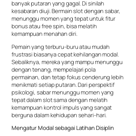
banyak putaran yang gagal. Di sinilah
kesabaran diuji. Bermain slot dengan sabar,
menunggu momen yang tepat untuk fitur
bonus atau free spin, bisa melatih
kemampuan menahan diri.
Pemain yang terburu-buru atau mudah
frustrasi biasanya cepat kehilangan modal.
Sebaliknya, mereka yang mampu menunggu
dengan tenang, mempelajari pola
permainan, dan tetap fokus cenderung lebih
menikmati setiap putaran. Dari perspektif
psikologi, sabar menunggu momen yang
tepat dalam slot sama dengan melatih
kemampuan kontrol impuls yang sangat
berguna dalam kehidupan sehari-hari.
Mengatur Modal sebagai Latihan Disiplin