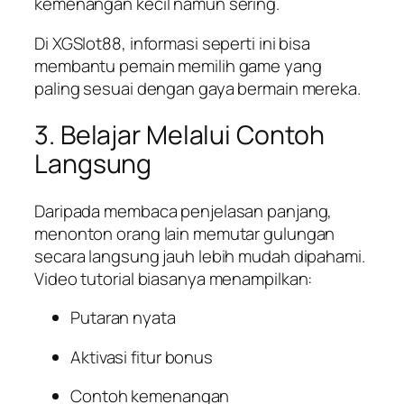
kemenangan kecil namun sering.
Di XGSlot88, informasi seperti ini bisa
membantu pemain memilih game yang
paling sesuai dengan gaya bermain mereka.
3. Belajar Melalui Contoh
Langsung
Daripada membaca penjelasan panjang,
menonton orang lain memutar gulungan
secara langsung jauh lebih mudah dipahami.
Video tutorial biasanya menampilkan:
Putaran nyata
Aktivasi fitur bonus
Contoh kemenangan