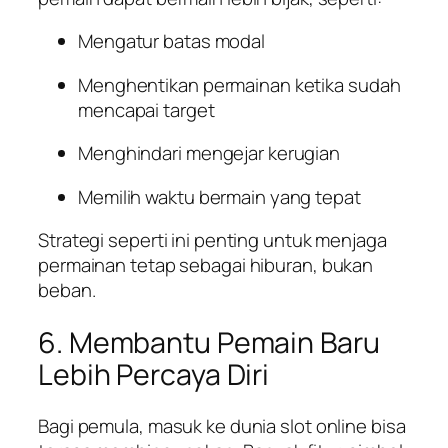
Mengatur batas modal
Menghentikan permainan ketika sudah
mencapai target
Menghindari mengejar kerugian
Memilih waktu bermain yang tepat
Strategi seperti ini penting untuk menjaga
permainan tetap sebagai hiburan, bukan
beban.
6. Membantu Pemain Baru
Lebih Percaya Diri
Bagi pemula, masuk ke dunia slot online bisa