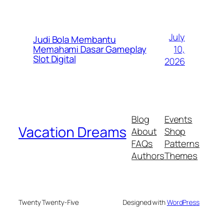
July
Judi Bola Membantu
10,
Memahami Dasar Gameplay
Slot Digital
2026
Blog
Events
Vacation Dreams
About
Shop
FAQs
Patterns
Authors
Themes
Twenty Twenty-Five
Designed with
WordPress