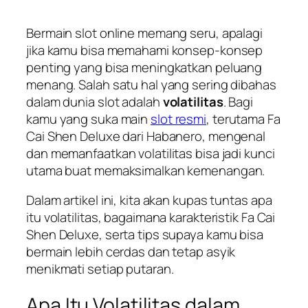
Bermain slot online memang seru, apalagi
jika kamu bisa memahami konsep-konsep
penting yang bisa meningkatkan peluang
menang. Salah satu hal yang sering dibahas
dalam dunia slot adalah
volatilitas
. Bagi
kamu yang suka main
slot resmi
, terutama Fa
Cai Shen Deluxe dari Habanero, mengenal
dan memanfaatkan volatilitas bisa jadi kunci
utama buat memaksimalkan kemenangan.
Dalam artikel ini, kita akan kupas tuntas apa
itu volatilitas, bagaimana karakteristik Fa Cai
Shen Deluxe, serta tips supaya kamu bisa
bermain lebih cerdas dan tetap asyik
menikmati setiap putaran.
Apa Itu Volatilitas dalam