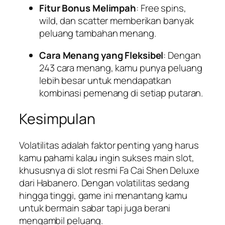
Fitur Bonus Melimpah
: Free spins,
wild, dan scatter memberikan banyak
peluang tambahan menang.
Cara Menang yang Fleksibel
: Dengan
243 cara menang, kamu punya peluang
lebih besar untuk mendapatkan
kombinasi pemenang di setiap putaran.
Kesimpulan
Volatilitas adalah faktor penting yang harus
kamu pahami kalau ingin sukses main slot,
khususnya di slot resmi Fa Cai Shen Deluxe
dari Habanero. Dengan volatilitas sedang
hingga tinggi, game ini menantang kamu
untuk bermain sabar tapi juga berani
mengambil peluang.