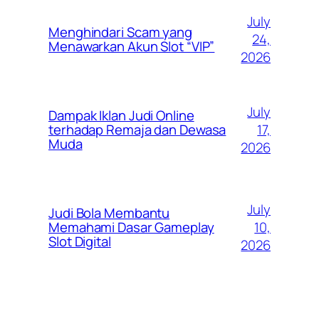
July
Menghindari Scam yang
24,
Menawarkan Akun Slot “VIP”
2026
July
Dampak Iklan Judi Online
17,
terhadap Remaja dan Dewasa
Muda
2026
July
Judi Bola Membantu
10,
Memahami Dasar Gameplay
Slot Digital
2026