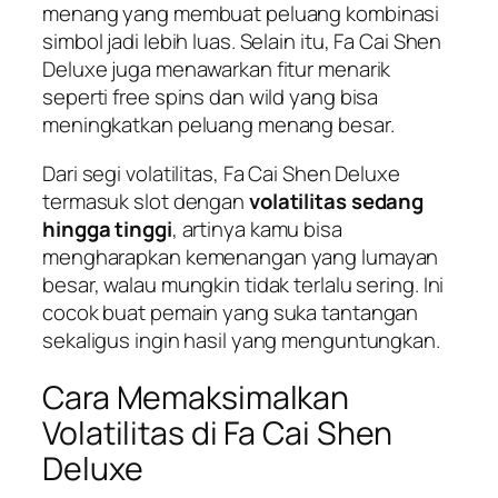
menang yang membuat peluang kombinasi
simbol jadi lebih luas. Selain itu, Fa Cai Shen
Deluxe juga menawarkan fitur menarik
seperti free spins dan wild yang bisa
meningkatkan peluang menang besar.
Dari segi volatilitas, Fa Cai Shen Deluxe
termasuk slot dengan
volatilitas sedang
hingga tinggi
, artinya kamu bisa
mengharapkan kemenangan yang lumayan
besar, walau mungkin tidak terlalu sering. Ini
cocok buat pemain yang suka tantangan
sekaligus ingin hasil yang menguntungkan.
Cara Memaksimalkan
Volatilitas di Fa Cai Shen
Deluxe