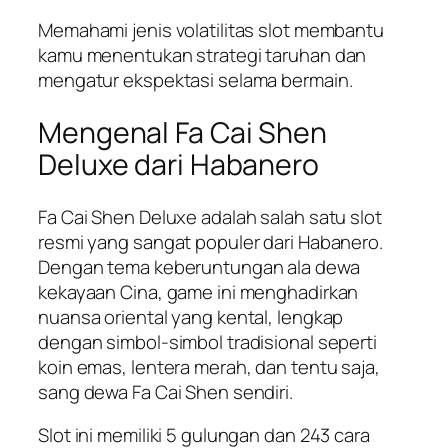
Memahami jenis volatilitas slot membantu
kamu menentukan strategi taruhan dan
mengatur ekspektasi selama bermain.
Mengenal Fa Cai Shen
Deluxe dari Habanero
Fa Cai Shen Deluxe adalah salah satu slot
resmi yang sangat populer dari Habanero.
Dengan tema keberuntungan ala dewa
kekayaan Cina, game ini menghadirkan
nuansa oriental yang kental, lengkap
dengan simbol-simbol tradisional seperti
koin emas, lentera merah, dan tentu saja,
sang dewa Fa Cai Shen sendiri.
Slot ini memiliki 5 gulungan dan 243 cara