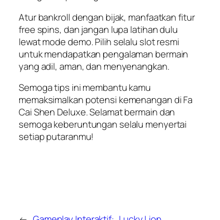
Atur bankroll dengan bijak, manfaatkan fitur
free spins, dan jangan lupa latihan dulu
lewat mode demo. Pilih selalu slot resmi
untuk mendapatkan pengalaman bermain
yang adil, aman, dan menyenangkan.
Semoga tips ini membantu kamu
memaksimalkan potensi kemenangan di Fa
Cai Shen Deluxe. Selamat bermain dan
semoga keberuntungan selalu menyertai
setiap putaranmu!
←
Gameplay Interaktif:
Lucky Lion