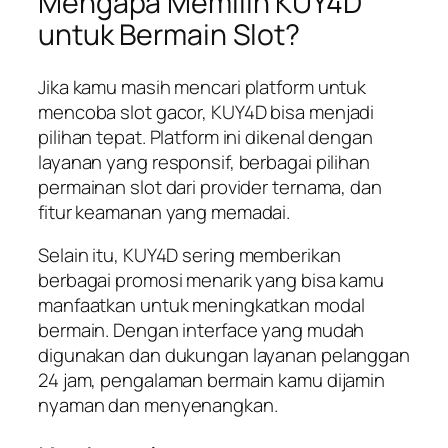
Mengapa Memilih KUY4D
untuk Bermain Slot?
Jika kamu masih mencari platform untuk
mencoba slot gacor,
KUY4D
bisa menjadi
pilihan tepat. Platform ini dikenal dengan
layanan yang responsif, berbagai pilihan
permainan slot dari provider ternama, dan
fitur keamanan yang memadai.
Selain itu,
KUY4D
sering memberikan
berbagai promosi menarik yang bisa kamu
manfaatkan untuk meningkatkan modal
bermain. Dengan interface yang mudah
digunakan dan dukungan layanan pelanggan
24 jam, pengalaman bermain kamu dijamin
nyaman dan menyenangkan.