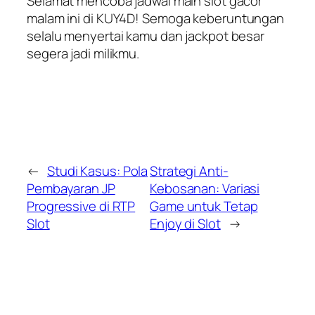
Selamat mencoba jadwal main slot gacor
malam ini di
KUY4D
! Semoga keberuntungan
selalu menyertai kamu dan jackpot besar
segera jadi milikmu.
←
Studi Kasus: Pola
Strategi Anti-
Pembayaran JP
Kebosanan: Variasi
Progressive di RTP
Game untuk Tetap
Slot
Enjoy di Slot
→