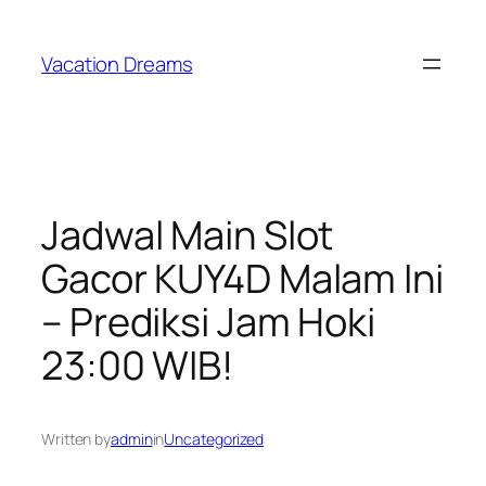
Skip
to
Vacation Dreams
content
Jadwal Main Slot
Gacor KUY4D Malam Ini
– Prediksi Jam Hoki
23:00 WIB!
Written by
admin
in
Uncategorized