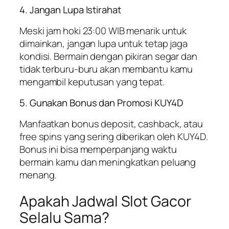
4. Jangan Lupa Istirahat
Meski jam hoki 23:00 WIB menarik untuk
dimainkan, jangan lupa untuk tetap jaga
kondisi. Bermain dengan pikiran segar dan
tidak terburu-buru akan membantu kamu
mengambil keputusan yang tepat.
5. Gunakan Bonus dan Promosi KUY4D
Manfaatkan bonus deposit, cashback, atau
free spins yang sering diberikan oleh
KUY4D
.
Bonus ini bisa memperpanjang waktu
bermain kamu dan meningkatkan peluang
menang.
Apakah Jadwal Slot Gacor
Selalu Sama?