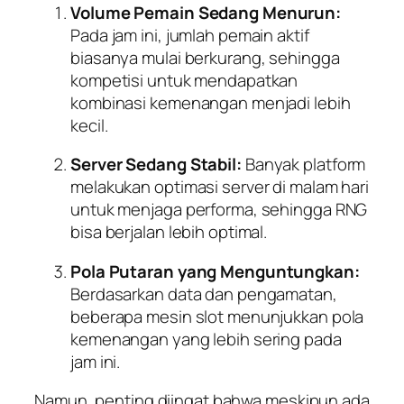
Volume Pemain Sedang Menurun:
Pada jam ini, jumlah pemain aktif
biasanya mulai berkurang, sehingga
kompetisi untuk mendapatkan
kombinasi kemenangan menjadi lebih
kecil.
Server Sedang Stabil:
Banyak platform
melakukan optimasi server di malam hari
untuk menjaga performa, sehingga RNG
bisa berjalan lebih optimal.
Pola Putaran yang Menguntungkan:
Berdasarkan data dan pengamatan,
beberapa mesin slot menunjukkan pola
kemenangan yang lebih sering pada
jam ini.
Namun, penting diingat bahwa meskipun ada