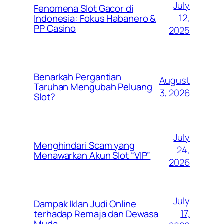
July
Fenomena Slot Gacor di
12,
Indonesia: Fokus Habanero &
PP Casino
2025
Benarkah Pergantian
August
Taruhan Mengubah Peluang
3, 2026
Slot?
July
Menghindari Scam yang
24,
Menawarkan Akun Slot “VIP”
2026
July
Dampak Iklan Judi Online
17,
terhadap Remaja dan Dewasa
Muda