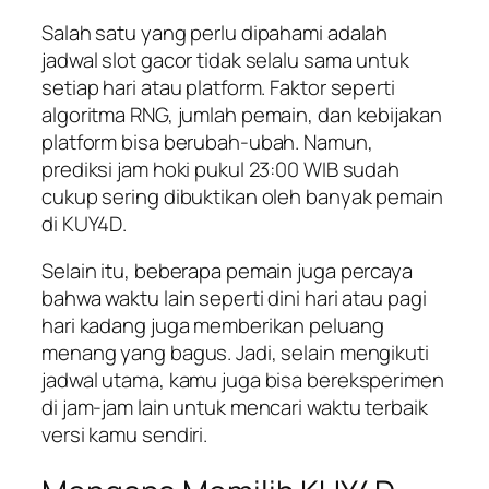
Salah satu yang perlu dipahami adalah
jadwal slot gacor tidak selalu sama untuk
setiap hari atau platform. Faktor seperti
algoritma RNG, jumlah pemain, dan kebijakan
platform bisa berubah-ubah. Namun,
prediksi jam hoki pukul 23:00 WIB sudah
cukup sering dibuktikan oleh banyak pemain
di
KUY4D
.
Selain itu, beberapa pemain juga percaya
bahwa waktu lain seperti dini hari atau pagi
hari kadang juga memberikan peluang
menang yang bagus. Jadi, selain mengikuti
jadwal utama, kamu juga bisa bereksperimen
di jam-jam lain untuk mencari waktu terbaik
versi kamu sendiri.