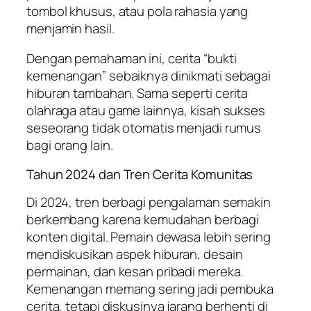
tombol khusus, atau pola rahasia yang
menjamin hasil.
Dengan pemahaman ini, cerita “bukti
kemenangan” sebaiknya dinikmati sebagai
hiburan tambahan. Sama seperti cerita
olahraga atau game lainnya, kisah sukses
seseorang tidak otomatis menjadi rumus
bagi orang lain.
Tahun 2024 dan Tren Cerita Komunitas
Di 2024, tren berbagi pengalaman semakin
berkembang karena kemudahan berbagi
konten digital. Pemain dewasa lebih sering
mendiskusikan aspek hiburan, desain
permainan, dan kesan pribadi mereka.
Kemenangan memang sering jadi pembuka
cerita, tetapi diskusinya jarang berhenti di