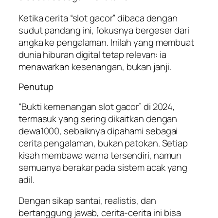
Ketika cerita “slot gacor” dibaca dengan
sudut pandang ini, fokusnya bergeser dari
angka ke pengalaman. Inilah yang membuat
dunia hiburan digital tetap relevan: ia
menawarkan kesenangan, bukan janji.
Penutup
“Bukti kemenangan slot gacor” di 2024,
termasuk yang sering dikaitkan dengan
dewa1000, sebaiknya dipahami sebagai
cerita pengalaman, bukan patokan. Setiap
kisah membawa warna tersendiri, namun
semuanya berakar pada sistem acak yang
adil.
Dengan sikap santai, realistis, dan
bertanggung jawab, cerita-cerita ini bisa