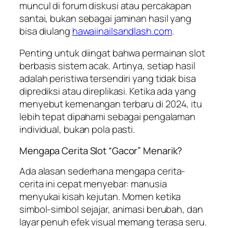
muncul di forum diskusi atau percakapan
santai, bukan sebagai jaminan hasil yang
bisa diulang
hawaiinailsandlash.com
.
Penting untuk diingat bahwa permainan slot
berbasis sistem acak. Artinya, setiap hasil
adalah peristiwa tersendiri yang tidak bisa
diprediksi atau direplikasi. Ketika ada yang
menyebut kemenangan terbaru di 2024, itu
lebih tepat dipahami sebagai pengalaman
individual, bukan pola pasti.
Mengapa Cerita Slot “Gacor” Menarik?
Ada alasan sederhana mengapa cerita-
cerita ini cepat menyebar: manusia
menyukai kisah kejutan. Momen ketika
simbol-simbol sejajar, animasi berubah, dan
layar penuh efek visual memang terasa seru.