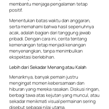
membantu menjaga pengalaman tetap
positif.
Menentukan batas waktu dan anggaran,
serta memahami bahwa hasil sepenuhnya
acak, adalah bagian dari tanggung jawab
pribadi. Dengan cara ini, cerita tentang
kemenangan tetap menjadi kenangan
menyenangkan, tanpa menimbulkan
ekspektasi berlebihan.
Lebih dari Sekadar Menang atau Kalah
Menariknya, banyak pemain justru
mengingat momen kebersamaan dan
hiburan yang mereka rasakan. Diskusi ringan,
berbagi tawa atas kejutan yang muncul, atau
sekadar menikmati visual permainan sering
disebut sebagai nilai utama.