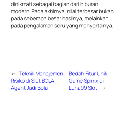
dinikmati sebagai bagian dari hiburan
modern. Pada akhirnya, nilai terbesar bukan
pada seberapa besar hasilnya, melainkan
pada pengalaman seru yang menyertainya.
←
Teknik Manajemen
Bedah Fitur Unik
Risiko di Slot BOLA
Game Spinix di
Agent Judi Bola
Luna99 Slot
→