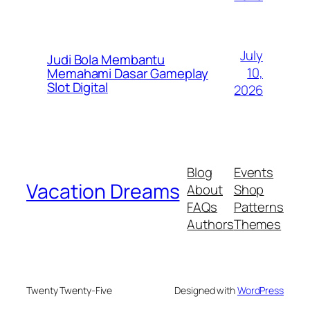
July
Judi Bola Membantu
10,
Memahami Dasar Gameplay
Slot Digital
2026
Blog
Events
Vacation Dreams
About
Shop
FAQs
Patterns
Authors
Themes
Twenty Twenty-Five
Designed with
WordPress