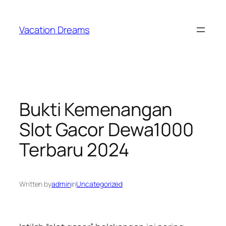
Skip
to
Vacation Dreams
content
Bukti Kemenangan
Slot Gacor Dewa1000
Terbaru 2024
Written by
admin
in
Uncategorized