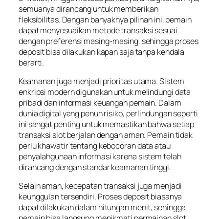
semuanya dirancang untuk memberikan
fleksibilitas. Dengan banyaknya pilihan ini, pemain
dapat menyesuaikan metode transaksi sesuai
dengan preferensi masing-masing, sehingga proses
deposit bisa dilakukan kapan saja tanpa kendala
berarti.
Keamanan juga menjadi prioritas utama. Sistem
enkripsi modern digunakan untuk melindungi data
pribadi dan informasi keuangan pemain. Dalam
dunia digital yang penuh risiko, perlindungan seperti
ini sangat penting untuk memastikan bahwa setiap
transaksi slot berjalan dengan aman. Pemain tidak
perlu khawatir tentang kebocoran data atau
penyalahgunaan informasi karena sistem telah
dirancang dengan standar keamanan tinggi.
Selain aman, kecepatan transaksi juga menjadi
keunggulan tersendiri. Proses deposit biasanya
dapat dilakukan dalam hitungan menit, sehingga
pemain bisa langsung menikmati permainan slot