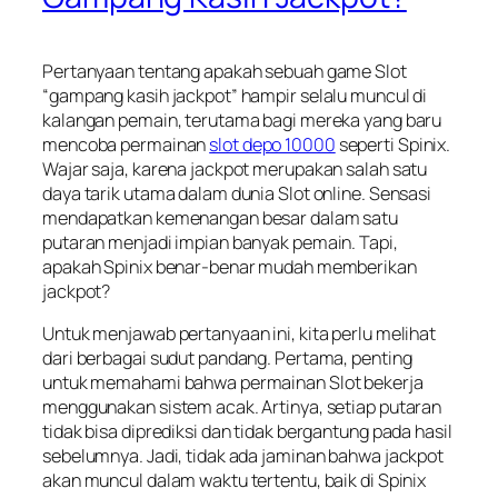
Pertanyaan tentang apakah sebuah game Slot
“gampang kasih jackpot” hampir selalu muncul di
kalangan pemain, terutama bagi mereka yang baru
mencoba permainan
slot depo 10000
seperti Spinix.
Wajar saja, karena jackpot merupakan salah satu
daya tarik utama dalam dunia Slot online. Sensasi
mendapatkan kemenangan besar dalam satu
putaran menjadi impian banyak pemain. Tapi,
apakah Spinix benar-benar mudah memberikan
jackpot?
Untuk menjawab pertanyaan ini, kita perlu melihat
dari berbagai sudut pandang. Pertama, penting
untuk memahami bahwa permainan Slot bekerja
menggunakan sistem acak. Artinya, setiap putaran
tidak bisa diprediksi dan tidak bergantung pada hasil
sebelumnya. Jadi, tidak ada jaminan bahwa jackpot
akan muncul dalam waktu tertentu, baik di Spinix