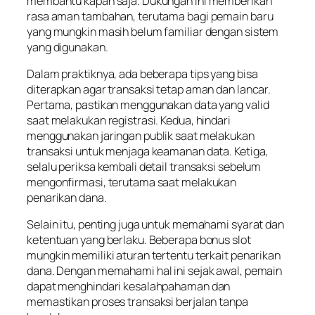
membantu kapan saja. Dukungan ini memberikan
rasa aman tambahan, terutama bagi pemain baru
yang mungkin masih belum familiar dengan sistem
yang digunakan.
Dalam praktiknya, ada beberapa tips yang bisa
diterapkan agar transaksi tetap aman dan lancar.
Pertama, pastikan menggunakan data yang valid
saat melakukan registrasi. Kedua, hindari
menggunakan jaringan publik saat melakukan
transaksi untuk menjaga keamanan data. Ketiga,
selalu periksa kembali detail transaksi sebelum
mengonfirmasi, terutama saat melakukan
penarikan dana.
Selain itu, penting juga untuk memahami syarat dan
ketentuan yang berlaku. Beberapa bonus slot
mungkin memiliki aturan tertentu terkait penarikan
dana. Dengan memahami hal ini sejak awal, pemain
dapat menghindari kesalahpahaman dan
memastikan proses transaksi berjalan tanpa