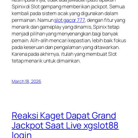
Spinix di Slot gampang memberikan jackpot. Semua
kembali pada sistem acak yang digunakan dalam
permainan. Namun
slot gacor 777
, dengan fitur yang
menarik dan gameplay yang dinamis, Spinix tetap
menjadi pilihan yang menyenangkan bagi banyak
pemain. Alih-alih mencari kepastian, lebih baik fokus
pada keseruan dan pengalaman yang ditawarkan.
Karena pada akhirnya, itulah yang membuat Slot
tetap menarik untuk dimainkan.
March 18, 2026
Reaksi Kaget Dapat Grand
Jackpot Saat Live xgslot88
login