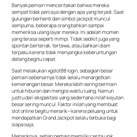
Banyak pemain menceritakan bahwa mereka
sempat tidak percaya dengan apa yang terjadi. Saat
gulungan berhenti dan simbol jackpot muncul
sempurna, beberapa orang bahkan sampai
memeriksa ulang layar mereka. Ini adalah momen
yang terasa seperti mimpi. Tidak sedikit juga yang
spontan berteriak, tertawa, atau bahkan diam
terpaku karena tidak menyangka keberuntungan
datang begitu cepat.
Saat melakukan
xgslot88 login
, sebagian besar
pemain sebenarnya tidak selalu menargetkan
kemenangan besar. Mereka lebih sering bermain
untuk hiburan dan mengisi waktu luang. Namun
justru dari ekspektasi yang sederhana inilah kejutan
besar sering muncul. Faktor inilah yang membuat
slot online begitu menarik—karena peluang untuk
mendapatkan Grand Jackpot selalu terbuka bagi
siapa saja.
Menariknya, setiap pemain memiliki cerita unik