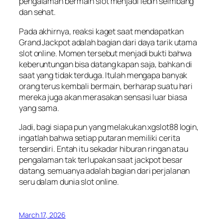
pengalaman bermain slot menjadi lebih seimbang
dan sehat.
Pada akhirnya, reaksi kaget saat mendapatkan
Grand Jackpot adalah bagian dari daya tarik utama
slot online. Momen tersebut menjadi bukti bahwa
keberuntungan bisa datang kapan saja, bahkan di
saat yang tidak terduga. Itulah mengapa banyak
orang terus kembali bermain, berharap suatu hari
mereka juga akan merasakan sensasi luar biasa
yang sama.
Jadi, bagi siapa pun yang melakukan
xgslot88 login
,
ingatlah bahwa setiap putaran memiliki cerita
tersendiri. Entah itu sekadar hiburan ringan atau
pengalaman tak terlupakan saat jackpot besar
datang, semuanya adalah bagian dari perjalanan
seru dalam dunia slot online.
March 17, 2026