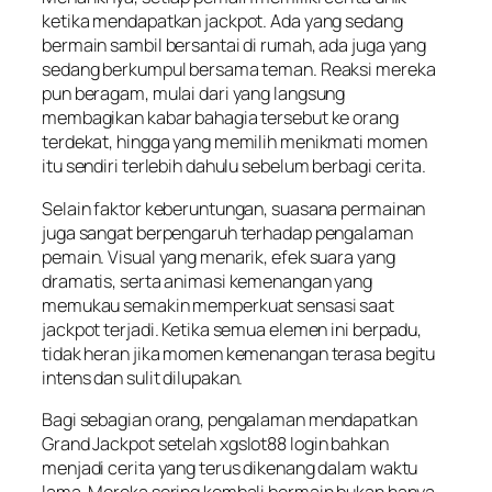
ketika mendapatkan jackpot. Ada yang sedang
bermain sambil bersantai di rumah, ada juga yang
sedang berkumpul bersama teman. Reaksi mereka
pun beragam, mulai dari yang langsung
membagikan kabar bahagia tersebut ke orang
terdekat, hingga yang memilih menikmati momen
itu sendiri terlebih dahulu sebelum berbagi cerita.
Selain faktor keberuntungan, suasana permainan
juga sangat berpengaruh terhadap pengalaman
pemain. Visual yang menarik, efek suara yang
dramatis, serta animasi kemenangan yang
memukau semakin memperkuat sensasi saat
jackpot terjadi. Ketika semua elemen ini berpadu,
tidak heran jika momen kemenangan terasa begitu
intens dan sulit dilupakan.
Bagi sebagian orang, pengalaman mendapatkan
Grand Jackpot setelah
xgslot88 login
bahkan
menjadi cerita yang terus dikenang dalam waktu
lama. Mereka sering kembali bermain bukan hanya