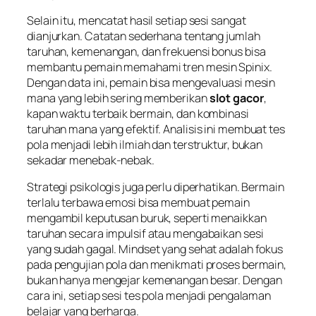
Selain itu, mencatat hasil setiap sesi sangat
dianjurkan. Catatan sederhana tentang jumlah
taruhan, kemenangan, dan frekuensi bonus bisa
membantu pemain memahami tren mesin Spinix.
Dengan data ini, pemain bisa mengevaluasi mesin
mana yang lebih sering memberikan
slot gacor
,
kapan waktu terbaik bermain, dan kombinasi
taruhan mana yang efektif. Analisis ini membuat tes
pola menjadi lebih ilmiah dan terstruktur, bukan
sekadar menebak-nebak.
Strategi psikologis juga perlu diperhatikan. Bermain
terlalu terbawa emosi bisa membuat pemain
mengambil keputusan buruk, seperti menaikkan
taruhan secara impulsif atau mengabaikan sesi
yang sudah gagal. Mindset yang sehat adalah fokus
pada pengujian pola dan menikmati proses bermain,
bukan hanya mengejar kemenangan besar. Dengan
cara ini, setiap sesi tes pola menjadi pengalaman
belajar yang berharga.