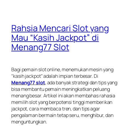
Rahsia Mencari Slot yang
Mau “Kasih Jackpot” di
Menang77 Slot
Bagi pemain slot online, menemukan mesin yang
“kasih jackpot” adalah impian terbesar. Di
Menang77 slot
, ada banyak strategi dan tips yang
bisa membantu pemain meningkatkan peluang
menang besar. Artikel ini akan membahas rahasia
memilih slot yang berpotensi tinggi memberikan
jackpot, cara membaca tren, dan tips agar
pengalaman bermain tetap seru, menghibur, dan
menguntungkan.