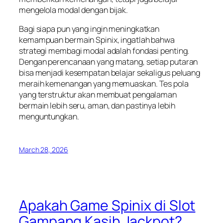
mengelola modal dengan bijak.
Bagi siapa pun yang ingin meningkatkan
kemampuan bermain Spinix, ingatlah bahwa
strategi membagi modal adalah fondasi penting.
Dengan perencanaan yang matang, setiap putaran
bisa menjadi kesempatan belajar sekaligus peluang
meraih kemenangan yang memuaskan. Tes pola
yang terstruktur akan membuat pengalaman
bermain lebih seru, aman, dan pastinya lebih
menguntungkan.
March 28, 2026
Apakah Game Spinix di Slot
Gampang Kasih Jackpot?